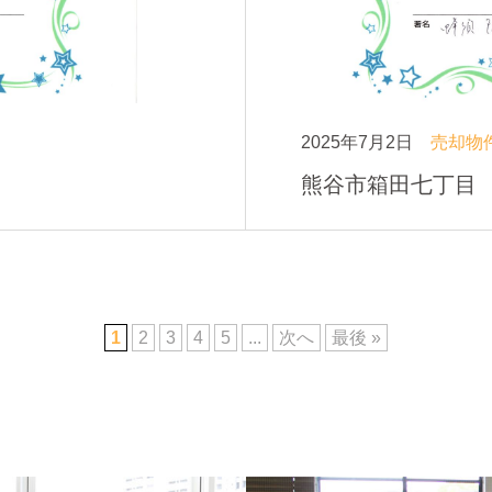
2025年7月2日
売却物
熊谷市箱田七丁目 
1
2
3
4
5
...
次へ
最後 »