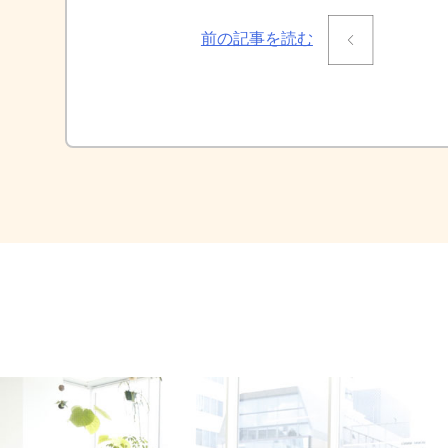
投
前の記事を読む
稿
ナ
ビ
ゲ
ー
シ
ョ
ン