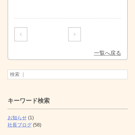
投
稿
ナ
一覧へ戻る
ビ
ゲ
ー
シ
キーワード検索
ョ
ン
お知らせ
(1)
社長ブログ
(58)