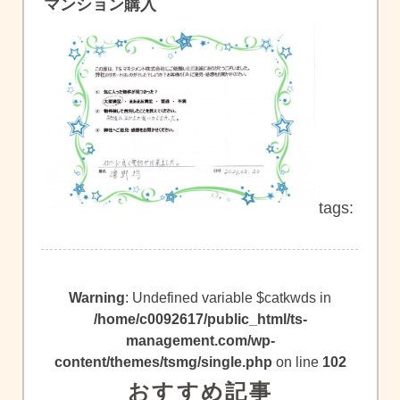
マンション購入
tags:
Warning
: Undefined variable $catkwds in
/home/c0092617/public_html/ts-
management.com/wp-
content/themes/tsmg/single.php
on line
102
おすすめ記事